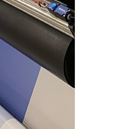
Denne hjemmeside bruger cookies
Vi bruger cookies til at personalisere indhold og annoncer,
til at tilbyde funktioner til sociale medier og til at
analysere vores trafik. Vi deler også information om din
brug af vores site med vores partnere inden for sociale
medier, annoncering og analyse, som kan kombinere det
med andre oplysninger, som du har givet dem eller som
de har indsamlet fra din brug af deres tjenester.
Vores
privatlivspolitik.
Nødvendig
Præferencer
Statistik
Markedsføring
TILLAD ALLE
TILLAD VALG