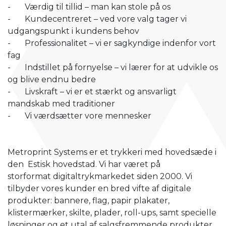
- Værdig til tillid – man kan stole på os
- Kundecentreret – ved vore valg tager vi
udgangspunkt i kundens behov
- Professionalitet – vi er sagkyndige indenfor vort
fag
- Indstillet på fornyelse – vi lærer for at udvikle os
og blive endnu bedre
- Livskraft – vi er et stærkt og ansvarligt
mandskab med traditioner
- Vi værdsætter vore mennesker
Metroprint Systems er et trykkeri med hovedsæde i
den Estisk hovedstad. Vi har været på
storformat digitaltrykmarkedet siden 2000. Vi
tilbyder vores kunder en bred vifte af digitale
produkter: bannere, flag, papir plakater,
klistermærker, skilte, plader, roll-ups, samt specielle
løsninger og et utal af salgsfremmende produkter.