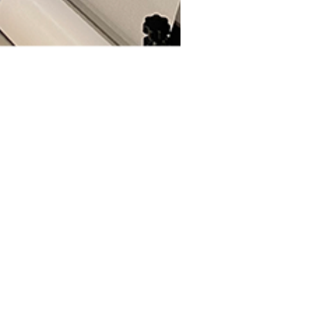
AFVIS
Kontakt
Metroprint Systems OÜ
Tuuliku tee 4C
10621 Tallinn
Estonia
Tel:
+372 606 3880
Fax: +372 606 3881