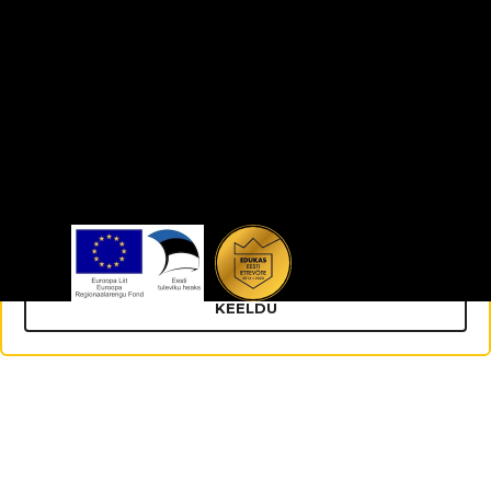
kogunud teiepoolse teenuste kasutamise käigus. Meie
privaatsustingimusted.
Vajalik
Eelistused
Statistika
Turustamine
LUBA KÕIK
LUBA VALIK
KEELDU
Kontakt