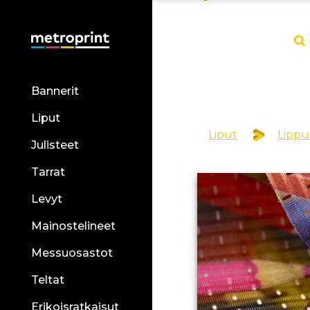
Bannerit
Liput
Liput
Lippu
Julisteet
Tarrat
Levyt
Mainostelineet
Messuosastot
Teltat
Erikoisratkaisut