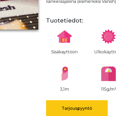
liankerääjäliina (esimerkiksi Vanish
Tuotetiedot:
Sisäkayttöön
Ulkokäytt
3,1m
115g/m
Tarjouspyyntö