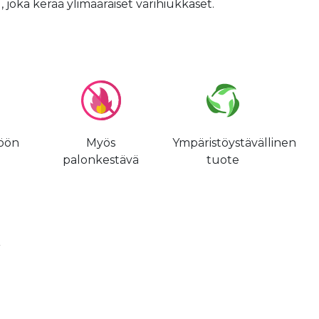
), joka kerää ylimääräiset värihiukkaset.
öön
Myös
Ympäristöystävällinen
palonkestävä
tuote
²