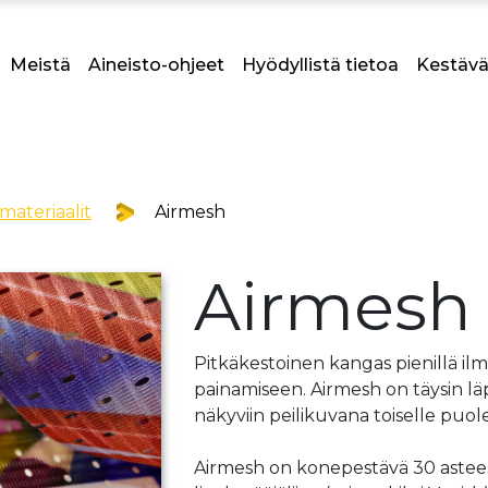
Meistä
Aineisto-ohjeet
Hyödyllistä tietoa
Kestävä
materiaalit
Airmesh
Airmesh
Pitkäkestoinen kangas pienillä ilm
painamiseen. Airmesh on täysin lä
näkyviin peilikuvana toiselle puole
Airmesh on konepestävä 30 asteess