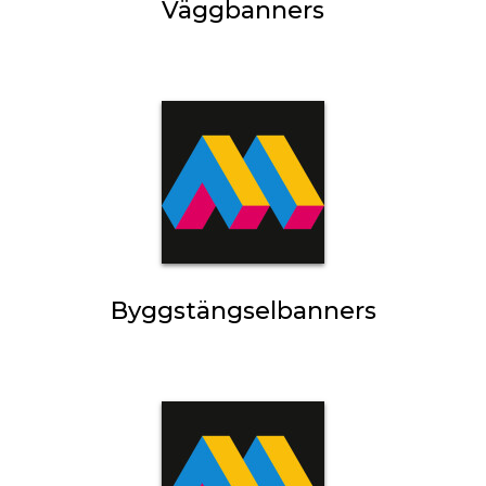
Väggbanners
Byggstängselbanners