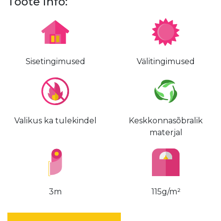
Toote info:
Sisetingimused
Välitingimused
Valikus ka tulekindel
Keskkonnasõbralik
materjal
3m
115g/m²