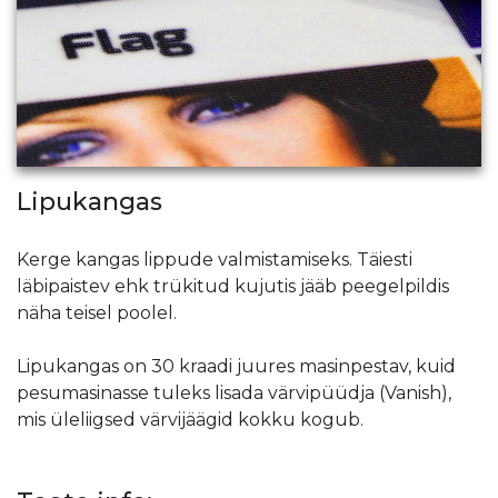
Lipukangas
Kerge kangas lippude valmistamiseks. Täiesti
läbipaistev ehk trükitud kujutis jääb peegelpildis
näha teisel poolel.
Lipukangas on 30 kraadi juures masinpestav, kuid
pesumasinasse tuleks lisada värvipüüdja (Vanish),
mis üleliigsed värvijäägid kokku kogub.