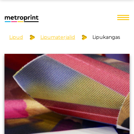
Lipud
Lipumaterjalid
Lipukangas