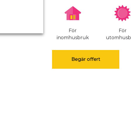
För
För
inomhusbruk
utomhusb
Begär offert